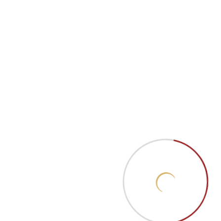
TED FEUMA
PR2E
PRIMA
PRATICA
Bizimle İletişime Geçin
Telefon
+90 (362) 238 80 92