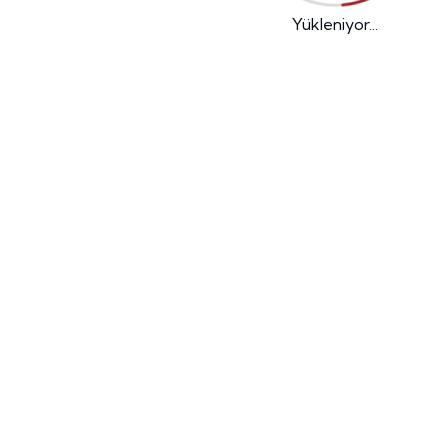
Yükleniyor...
Mail
info@emreend.com.tr