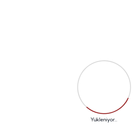
PRATICA
Bizimle İletişime Geçin
Telefon
+90 (362) 238 80 92
Mail
info@emreend.com.tr
Yükleniyor...