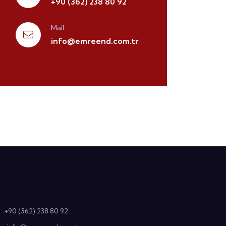
+90 (362) 238 80 92
Mail
info@emreend.com.tr
+90 (362) 238 80 92