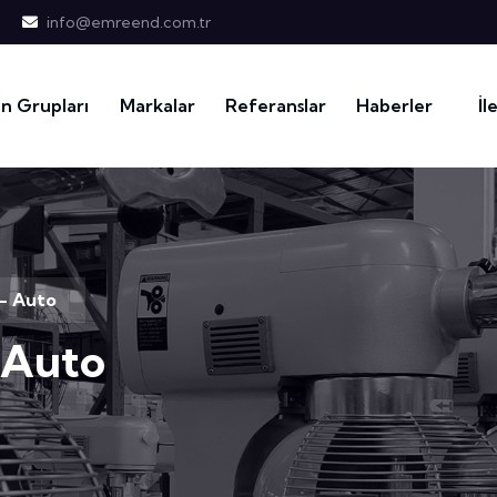
info@emreend.com.tr
n Grupları
Markalar
Referanslar
Haberler
İl
- Auto
 Auto